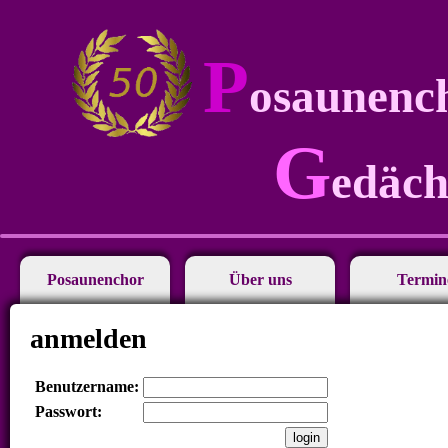
P
osaunenc
G
edäch
Posaunenchor
Über uns
Termin
anmelden
Benutzername:
Passwort: